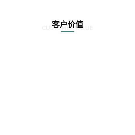
客户价值
CUSTOMER VALUE
01
优化采购流程，提高采购效率：通过应用先进的技术手段，实现了采购流程的
自动化和智能化，企业可以实时获取供应商信息、产品报价、库存情况等数
据，快速做出采购决策，缩短了采购周期，减少了人工干预和错误率。
02
降低采购成本，提升盈利能力：通过精准的数据分析和预测，帮助企业优化库
存管理和采购计划，避免了库存积压和浪费，降低了库存成本。同时，通过与
供应商建立长期稳定的合作关系，实现采购价格的优化，进一步降低了采购成
本，提升了企业的盈利能力。
03
提升采购透明度，加强合规管理：通过建立透明的采购流程和信息共享机制，
提高了采购活动的透明度，减少了腐败和违规行为的发生。同时，解决方案还
提供了合规管理功能，帮助企业规范采购行为，确保采购活动符合相关法律法