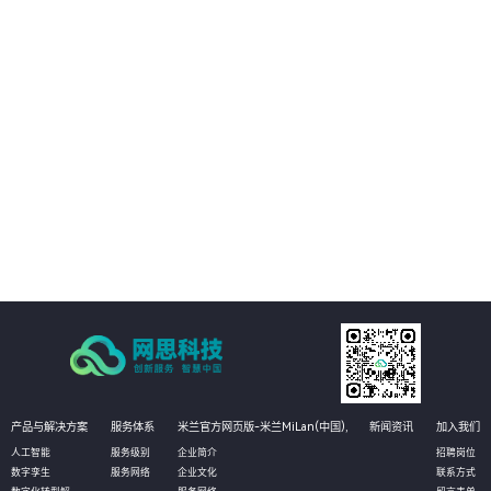
规和行业标准，降低了企业的合规风险。
04
增强数据分析能力，助力企业决策：方案具备强大的数据分析能力，可以对采
购数据、供应商数据、市场数据等进行深度挖掘和分析，为企业提供有价值的
决策支持。企业可以通过数据分析了解市场需求、供应商绩效、价格波动等信
息，制定更加精准的采购策略和计划，提高企业的竞争力和市场占有率。
产品与解决方案
服务体系
米兰官方网页版-米兰MiLan(中国),
新闻资讯
加入我们
人工智能
服务级别
企业简介
招聘岗位
数字孪生
服务网络
企业文化
联系方式