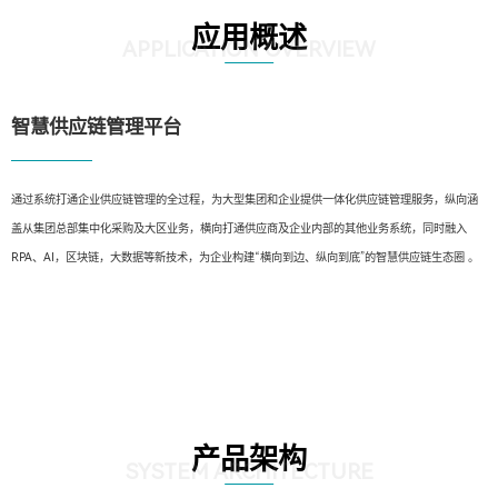
应用概述
APPLICATION OVERVIEW
智慧供应链管理平台
通过系统打通企业供应链管理的全过程，为大型集团和企业提供一体化供应链管理服务，纵向涵
盖从集团总部集中化采购及大区业务，横向打通供应商及企业内部的其他业务系统，同时融入
RPA、AI，区块链，大数据等新技术，为企业构建“横向到边、纵向到底”的智慧供应链生态圈 。
产品架构
SYSTEM ARCHITECTURE