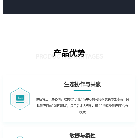
产品优势
PRODUCT ADVANTAGES
生态协作与共赢
供应链上下游协同，建构以“价值” 为中心的可持续发展的生态链；实
现供应商的“闭环管理”，应用后评估结果，建立“战略类供应商”合作
模式
敏捷与柔性